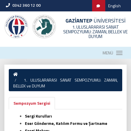
0342 360 12 00
English
GAZİANTEP
ÜNİVERSİTESİ
1. ULUSLARARASI SANAT
SEMPOZYUMU: ZAMAN, BELLEK VE
DUYUM
MENÜ
1. ULUSLARARASI SANAT SEMPOZYUMU: ZAMAN,
BELLEK ve DUYUM
Sempozyum Sergisi
Sergi Kurulları
Eser Gönderme, Katılım Formu ve Şartname
Sergi Mekanı