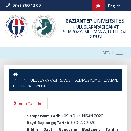
0342 360 12 00
English
GAZİANTEP
ÜNİVERSİTESİ
1. ULUSLARARASI SANAT
SEMPOZYUMU: ZAMAN, BELLEK VE
DUYUM
MENÜ
1. ULUSLARARASI SANAT SEMPOZYUMU: ZAMAN,
BELLEK ve DUYUM
Önemli Tarihler
Sempozyum Tarihi:
09-10-11 NİSAN 2020
Kayıt Başlangıç Tarihi:
30 OCAK 2020
Bildiri Özeti Gönderim Başlangıç Tarihi: