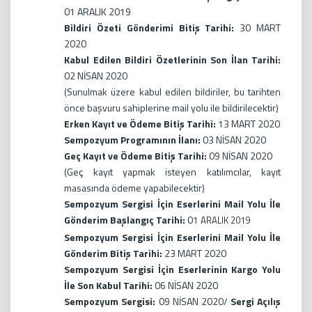
01 ARALIK 2019
Bildiri Özeti Gönderimi Bitiş Tarihi:
30 MART
2020
Kabul Edilen Bildiri Özetlerinin Son İlan Tarihi:
02 NİSAN 2020
(Sunulmak üzere kabul edilen bildiriler, bu tarihten
önce başvuru sahiplerine mail yolu ile bildirilecektir)
Erken Kayıt ve Ödeme Bitiş Tarihi:
13 MART 2020
Sempozyum Programının İlanı:
03 NİSAN 2020
Geç Kayıt ve Ödeme Bitiş Tarihi:
09 NİSAN 2020
(Geç kayıt yapmak isteyen katılımcılar, kayıt
masasında ödeme yapabilecektir)
Sempozyum Sergisi İçin Eserlerini Mail Yolu İle
Gönderim Başlangıç Tarihi:
01
ARALIK 2019
Sempozyum Sergisi İçin Eserlerini Mail Yolu İle
Gönderim Bitiş Tarihi:
23 MART 2020
Sempozyum Sergisi İçin Eserlerinin Kargo Yolu
İle Son Kabul Tarihi:
06 NİSAN 2020
Sempozyum Sergisi:
09 NİSAN 2020/
Sergi Açılış