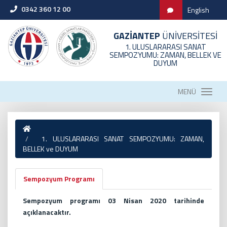
0342 360 12 00
English
GAZİANTEP
ÜNİVERSİTESİ
1. ULUSLARARASI SANAT
SEMPOZYUMU: ZAMAN, BELLEK VE
DUYUM
MENÜ
1. ULUSLARARASI SANAT SEMPOZYUMU: ZAMAN,
BELLEK ve DUYUM
Sempozyum Programı
Sempozyum programı 03 Nisan 2020 tarihinde
açıklanacaktır.